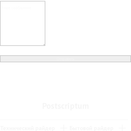
Отправить
Postscriptum
Технический райдер
Бытовой райдер