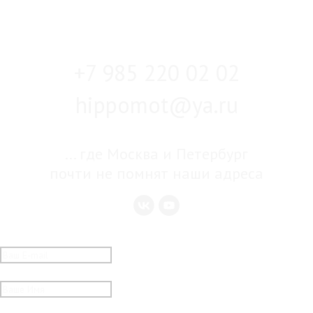
Кратчайшее расстояние между двумя точками - любовь
+7 985 220 02 02
hippomot@ya.ru
... где Москва и Петербург
почти не помнят наши адреса